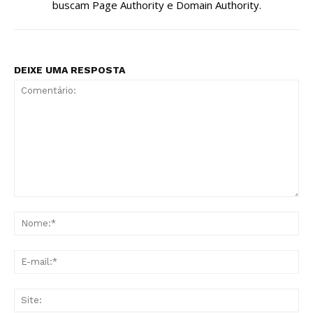
buscam Page Authority e Domain Authority.
DEIXE UMA RESPOSTA
Comentário:
No
E-
mai
Sit