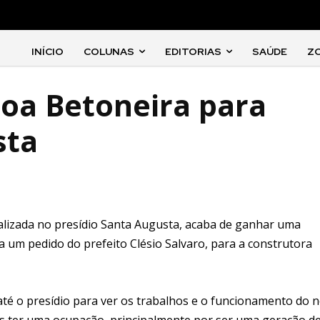
INÍCIO
COLUNAS
EDITORIAS
SAÚDE
Z
oa Betoneira para
sta
ocalizada no presídio Santa Augusta, acaba de ganhar uma
 a um pedido do prefeito Clésio Salvaro, para a construtora
 até o presídio para ver os trabalhos e o funcionamento do 
s ter uma ocupação, principalmente por ser uma geração d