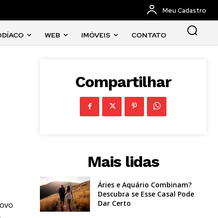
Meu Cadastro
ODÍACO
WEB
IMÓVEIS
CONTATO
Compartilhar
Mais lidas
Áries e Aquário Combinam?
Descubra se Esse Casal Pode
Dar Certo
novo
e