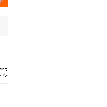
ting
rity.