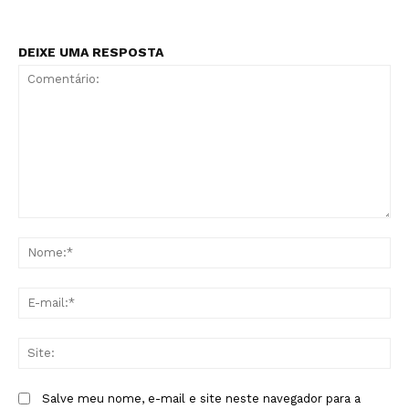
DEIXE UMA RESPOSTA
Comentário:
No
E-
mai
Sit
Salve meu nome, e-mail e site neste navegador para a