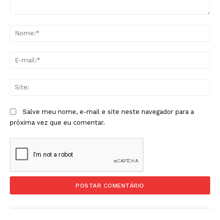
Comentário:
No
E-
mai
Sit
Salve meu nome, e-mail e site neste navegador para a
próxima vez que eu comentar.