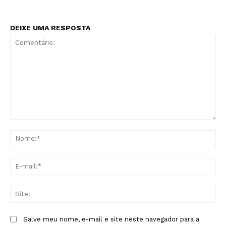
DEIXE UMA RESPOSTA
Comentário:
No
E-
mai
Sit
Salve meu nome, e-mail e site neste navegador para a