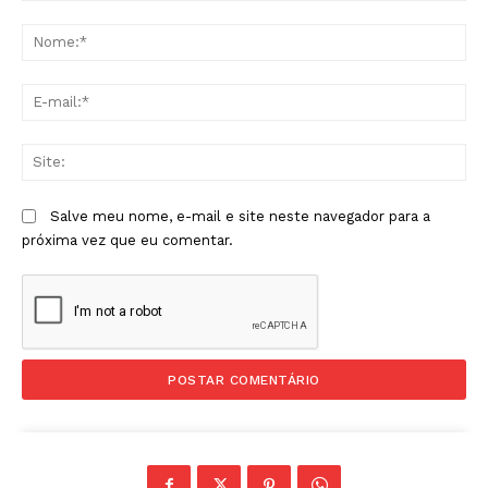
Comentário:
No
E-
mai
Sit
Salve meu nome, e-mail e site neste navegador para a
próxima vez que eu comentar.