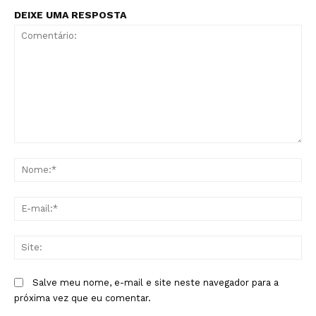
DEIXE UMA RESPOSTA
Comentário:
No
E-
mai
Sit
Salve meu nome, e-mail e site neste navegador para a
próxima vez que eu comentar.