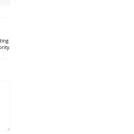
ting
rity.