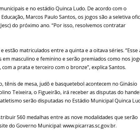
s municipais e no estádio Quinca Ludo. De acordo com o
Educação, Marcos Paulo Santos, os jogos são a seletiva ofic
(Jesc) do próximo ano. “Por isso, resolvemos contratar
 estão matriculados entre a quinta e a oitava séries. “Esse 
as em masculino e feminino e serão premiados como nos jog
 com a prata e terceiro com o bronze”, explica Santos.
no, tênis de mesa, judô e basquetebol acontecem no Ginásio
ino Teixeira, o Figueirão, irá receber as disputas do hande
o atletismo serão disputadas no Estádio Municipal Quinca Lu
stribuir 560 medalhas entre as nove modalidades que serão
ite do Governo Municipal: www.picarras.sc.gov.br.