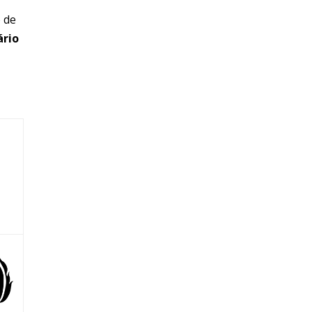
 de
ário