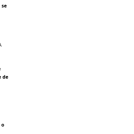
 se
A
e
e de
 o