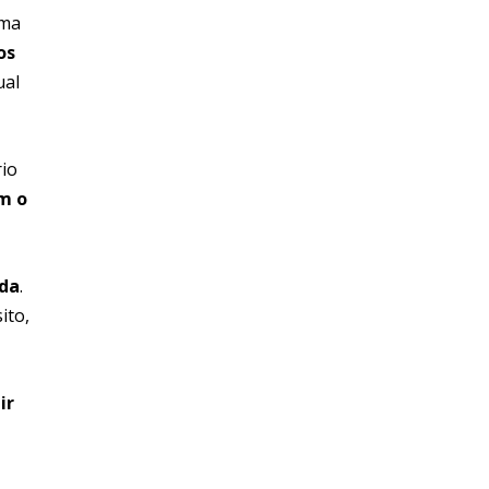
uma
os
ual
rio
m o
oda
.
ito,
ir