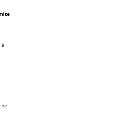
mite
 é
l de