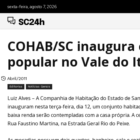
sexta-feira, agosto 7, 2026
SC24h
COHAB/SC inaugura c
popular no Vale do I
Abril/2011
Editorias
Notícias Gerais
Luiz Alves – A Companhia de Habitação do Estado de Sant
inauguram nesta terça-feira, dia 12, um conjunto habitaci
baixa renda serão contempladas com a casa própria. A c
Rua Faustino Martina, na Estrada Geral Rio do Peixe.
As moradias possuem dois quartos, banheiro, sala e co