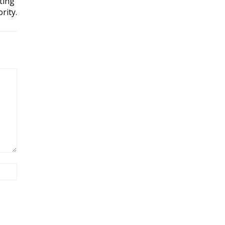
ting
rity.
Site: