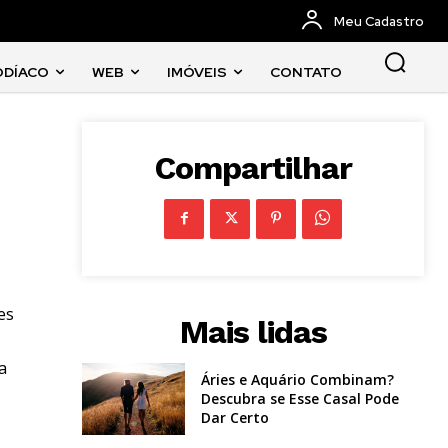
Meu Cadastro
ODÍACO
WEB
IMÓVEIS
CONTATO
Compartilhar
es
Mais lidas
a
Áries e Aquário Combinam?
Descubra se Esse Casal Pode
Dar Certo