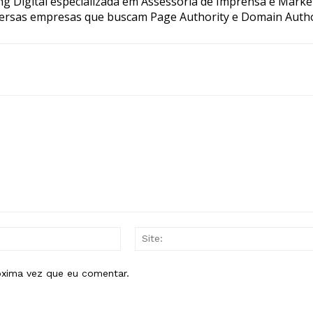
g Digital especializada em Assessoria de Imprensa e Marke
ersas empresas que buscam Page Authority e Domain Autho
E-
mail:*
óxima vez que eu comentar.