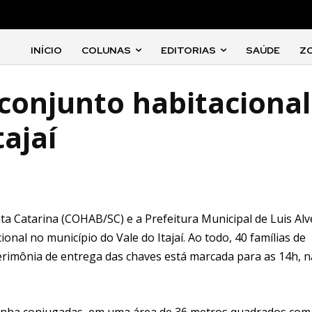
INÍCIO
COLUNAS
EDITORIAS
SAÚDE
Z
onjunto habitacional
tajaí
a Catarina (COHAB/SC) e a Prefeitura Municipal de Luis Alv
onal no município do Vale do Itajaí. Ao todo, 40 famílias de
erimônia de entrega das chaves está marcada para as 14h, n
zinha conjugadas, em uma área de 36 metros quadrados com