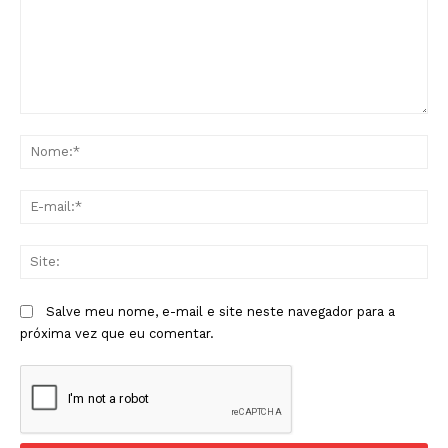
Comentário:
No
E-
mai
Sit
Salve meu nome, e-mail e site neste navegador para a
próxima vez que eu comentar.