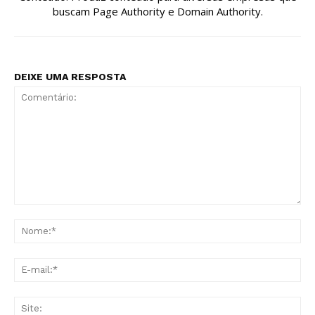
buscam Page Authority e Domain Authority.
DEIXE UMA RESPOSTA
Comentário:
No
E-
mai
Sit