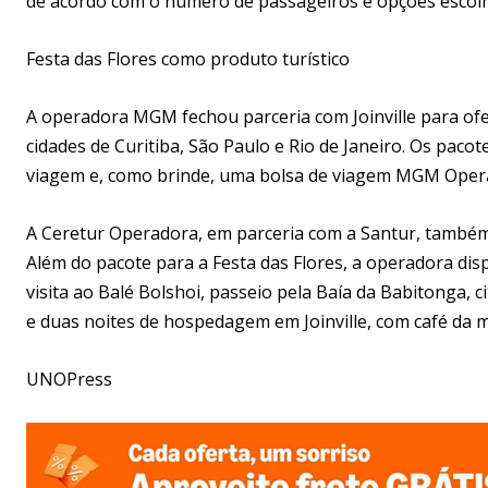
de acordo com o número de passageiros e opções escolh
Festa das Flores como produto turístico
A operadora MGM fechou parceria com Joinville para ofer
cidades de Curitiba, São Paulo e Rio de Janeiro. Os pa
viagem e, como brinde, uma bolsa de viagem MGM Oper
A Ceretur Operadora, em parceria com a Santur, também 
Além do pacote para a Festa das Flores, a operadora dispon
visita ao Balé Bolshoi, passeio pela Baía da Babitonga, c
e duas noites de hospedagem em Joinville, com café da 
UNOPress