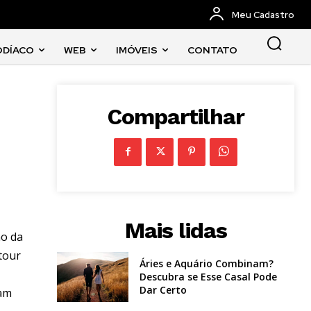
Meu Cadastro
ODÍACO
WEB
IMÓVEIS
CONTATO
Compartilhar
Mais lidas
mo da
tour
Áries e Aquário Combinam?
Descubra se Esse Casal Pode
Dar Certo
iam