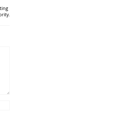
ting
rity.
Site: