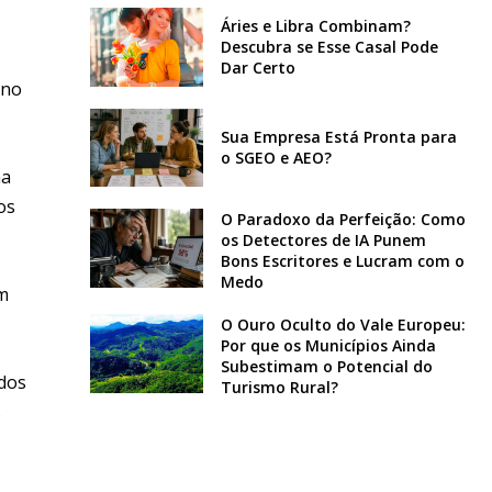
Áries e Libra Combinam?
Descubra se Esse Casal Pode
Dar Certo
 no
Sua Empresa Está Pronta para
o SGEO e AEO?
na
os
O Paradoxo da Perfeição: Como
os Detectores de IA Punem
Bons Escritores e Lucram com o
Medo
ém
O Ouro Oculto do Vale Europeu:
Por que os Municípios Ainda
Subestimam o Potencial do
ados
Turismo Rural?
s