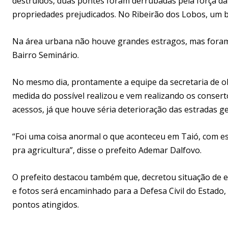
destruídos, duas pontes foram derrubadas pela força da
propriedades prejudicados. No Ribeirão dos Lobos, um b
Na área urbana não houve grandes estragos, mas foram
Bairro Seminário.
No mesmo dia, prontamente a equipe da secretaria de obr
medida do possível realizou e vem realizando os conser
acessos, já que houve séria deterioração das estradas ge
“Foi uma coisa anormal o que aconteceu em Taió, com e
pra agricultura”, disse o prefeito Ademar Dalfovo.
O prefeito destacou também que, decretou situação de 
e fotos será encaminhado para a Defesa Civil do Estado
pontos atingidos.