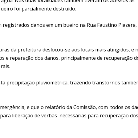
 água. Nas duas localidades também tiveram os acessos às
ueiro foi parcialmente destruído.
 registrados danos em um bueiro na Rua Faustino Piazera,
as da prefeitura deslocou-se aos locais mais atingidos, e 
tos e reparação dos danos, principalmente de recuperação d
rais.
sta precipitação pluviométrica, trazendo transtornos tamb
emergência, e que o relatório da Comissão, com todos os d
, para liberação de verbas necessárias para recuperação do