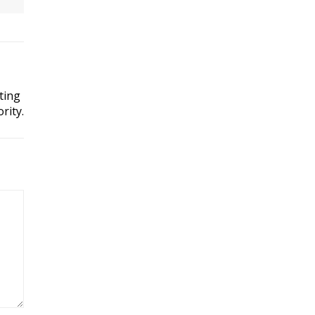
ting
rity.