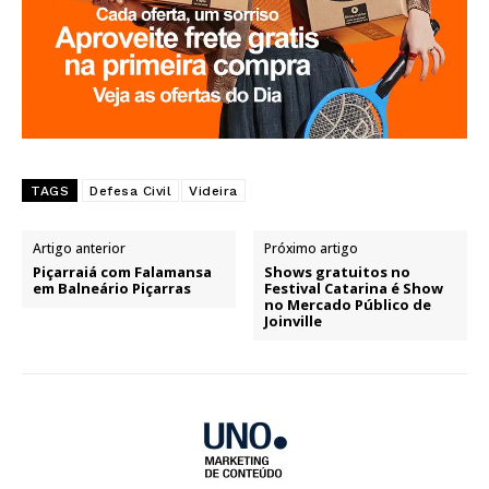
TAGS
Defesa Civil
Videira
Artigo anterior
Próximo artigo
Piçarraiá com Falamansa
Shows gratuitos no
em Balneário Piçarras
Festival Catarina é Show
no Mercado Público de
Joinville