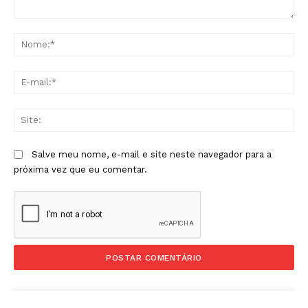
Comentário:
No
E-
mai
Sit
Salve meu nome, e-mail e site neste navegador para a
próxima vez que eu comentar.