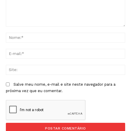
Comentário:
No
E-
mai
Sit
Salve meu nome, e-mail e site neste navegador para a
próxima vez que eu comentar.