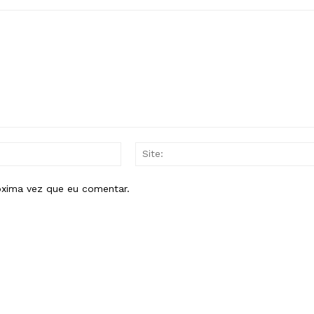
E-
mail:*
óxima vez que eu comentar.