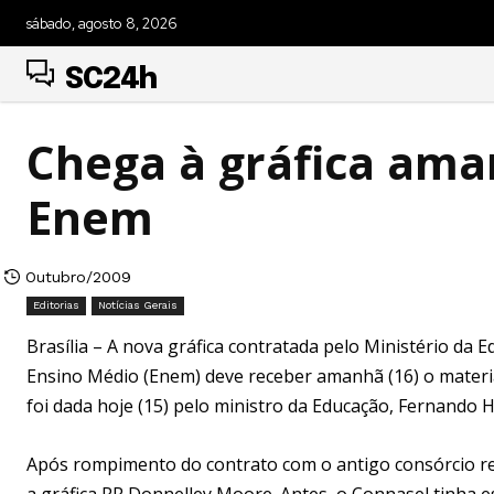
sábado, agosto 8, 2026
SC24h
Chega à gráfica am
Enem
Outubro/2009
Editorias
Notícias Gerais
Brasília – A nova gráfica contratada pelo Ministério da
Ensino Médio (Enem) deve receber amanhã (16) o material
foi dada hoje (15) pelo ministro da Educação, Fernando 
Após rompimento do contrato com o antigo consórcio r
a gráfica RR Donnelley Moore. Antes, o Connasel tinha e