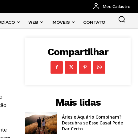
Meu Cadastro
ODÍACO
WEB
IMÓVEIS
CONTATO
Compartilhar
do
Mais lidas
ção
Áries e Aquário Combinam?
Descubra se Esse Casal Pode
Dar Certo
nte
foram