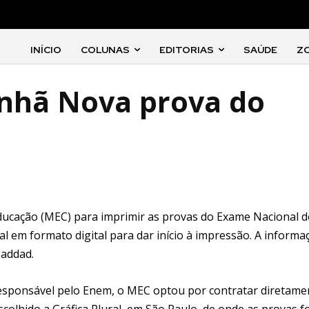
INÍCIO
COLUNAS
EDITORIAS
SAÚDE
Z
anhã Nova prova do
 Educação (MEC) para imprimir as provas do Exame Nacional 
 em formato digital para dar início à impressão. A informa
Haddad.
esponsável pelo Enem, o MEC optou por contratar diretame
scolhido a Gráfica Plural, em São Paulo, de onde as provas 