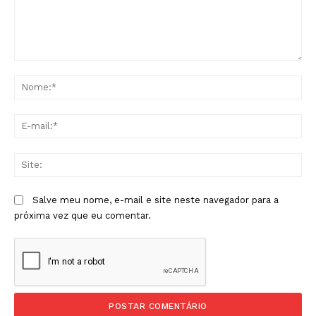
Comentário:
No
E-
mai
Sit
Salve meu nome, e-mail e site neste navegador para a
próxima vez que eu comentar.