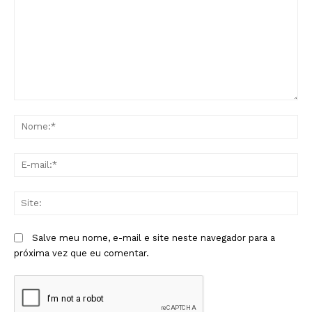
Comentário:
No
E-
mai
Sit
Salve meu nome, e-mail e site neste navegador para a
próxima vez que eu comentar.