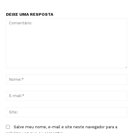
DEIXE UMA RESPOSTA
Comentário:
No
E-
mai
Sit
Salve meu nome, e-mail e site neste navegador para a