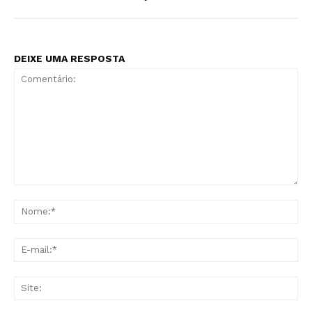
DEIXE UMA RESPOSTA
Comentário:
No
E-
mai
Sit