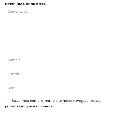
DEIXE UMA RESPOSTA
Comentário:
No
E-
mai
Sit
Salve meu nome, e-mail e site neste navegador para a
próxima vez que eu comentar.