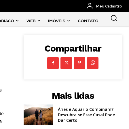
Meu Cadastro
ODÍACO
WEB
IMÓVEIS
CONTATO
Compartilhar
de
Mais lidas
Áries e Aquário Combinam?
de
Descubra se Esse Casal Pode
Dar Certo
a