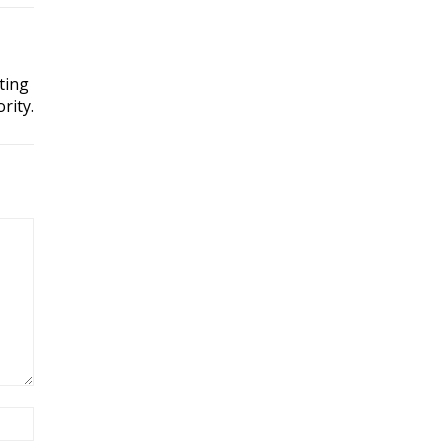
ting
rity.
Site: