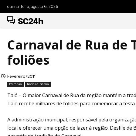
quinta-feira, agosto 6, 2026
SC24h
Carnaval de Rua de T
foliões
Fevereiro/2011
Editorias
Notícias Gerais
Taió – O maior Carnaval de Rua da região mantém a tradi
Taió recebe milhares de foliões para comemorar a festa m
A administração municipal, responsável pela organizaçã
local e oferecer uma opção de lazer à região. Desfile de
garantia da tradição do Carnaval.