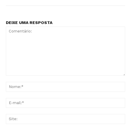
DEIXE UMA RESPOSTA
Comentário:
No
E-
mai
Sit