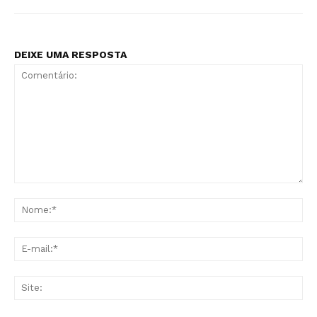
DEIXE UMA RESPOSTA
Comentário:
No
E-
mai
Sit