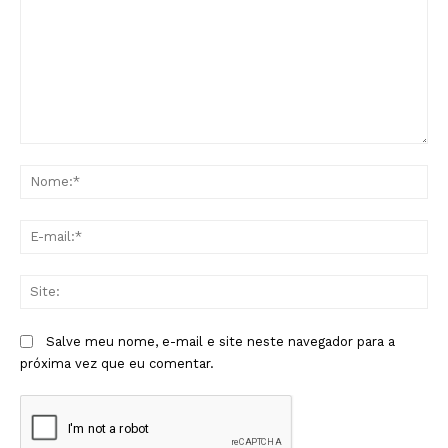
Comentário:
No
E-
mai
Sit
Salve meu nome, e-mail e site neste navegador para a
próxima vez que eu comentar.