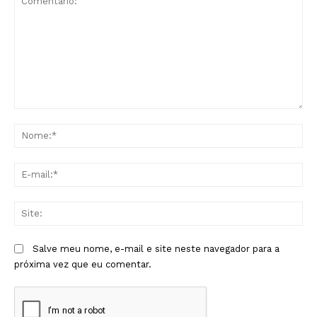
Comentário:
No
E-
mai
Sit
Salve meu nome, e-mail e site neste navegador para a
próxima vez que eu comentar.