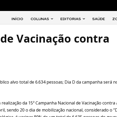
INÍCIO
COLUNAS
EDITORIAS
SAÚDE
Z
de Vacinação contra
lico alvo total de 6.634 pessoas; Dia D da campanha será n
 realização da 15ª Campanha Nacional de Vacinação contra 
bril, sendo 20 o dia de mobilização nacional, considerado o “
iológica, é vacinar 80% de um total de 6.635 pessoas do grup