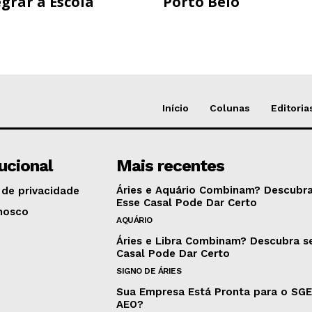
grar a Escola
Porto Belo
Início
Colunas
Editoria
tucional
Mais recentes
Áries e Aquário Combinam? Descubra
 de privacidade
Esse Casal Pode Dar Certo
nosco
AQUÁRIO
Áries e Libra Combinam? Descubra s
Casal Pode Dar Certo
SIGNO DE ÁRIES
Sua Empresa Está Pronta para o SG
AEO?