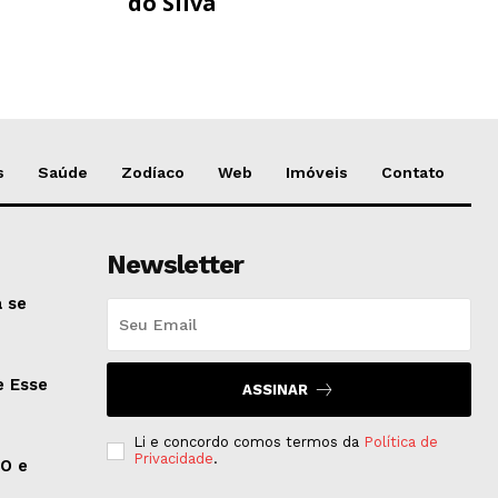
do Silva
s
Saúde
Zodíaco
Web
Imóveis
Contato
Newsletter
 se
e Esse
ASSINAR
Li e concordo comos termos da
Política de
Privacidade
.
EO e