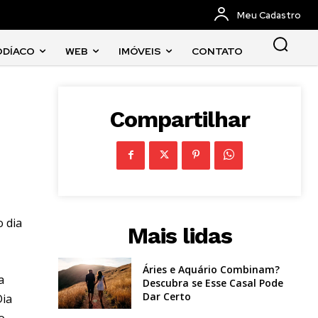
Meu Cadastro
ODÍACO
WEB
IMÓVEIS
CONTATO
Compartilhar
o dia
Mais lidas
Áries e Aquário Combinam?
a
Descubra se Esse Casal Pode
Dar Certo
Dia
o