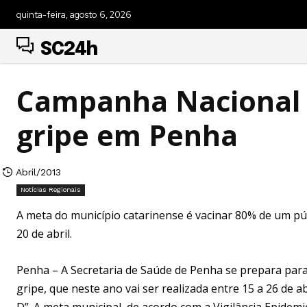
quinta-feira, agosto 6, 2026
SC24h
Campanha Nacional 
gripe em Penha
Abril/2013
Notícias Regionais
A meta do município catarinense é vacinar 80% de um púb
20 de abril.
Penha – A Secretaria de Saúde de Penha se prepara para
gripe, que neste ano vai ser realizada entre 15 a 26 de a
D”. A meta municipal, de acordo com a Vigilância Epidem