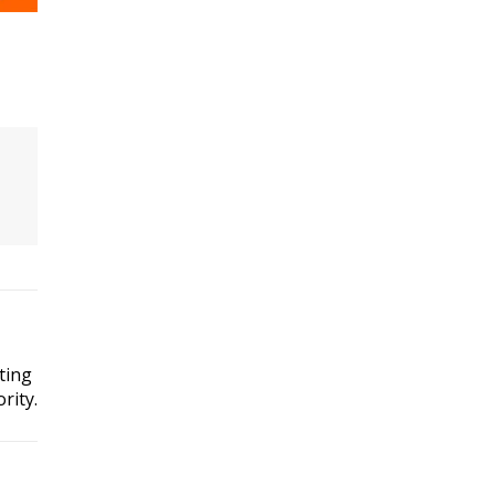
ting
rity.