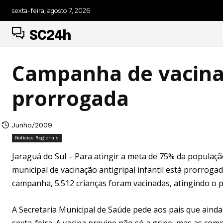
sexta-feira, agosto 7, 2026
SC24h
Campanha de vacinaç
prorrogada
Junho/2009
Notícias Regionais
Jaraguá do Sul – Para atingir a meta de 75% da população
municipal de vacinação antigripal infantil está prorrogada
campanha, 5.512 crianças foram vacinadas, atingindo o p
A Secretaria Municipal de Saúde pede aos pais que ainda 
sexta-feira. A vacina previne não só a gripe, mas as co