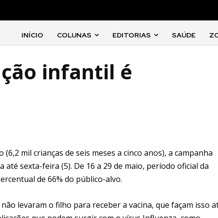
INÍCIO
COLUNAS
EDITORIAS
SAÚDE
Z
ão infantil é
 (6,2 mil crianças de seis meses a cinco anos), a campanha
 até sexta-feira (5). De 16 a 29 de maio, período oficial da
ercentual de 66% do público-alvo.
não levaram o filho para receber a vacina, que façam isso a
mplicações que podem surgir com o vírus Influenza, como