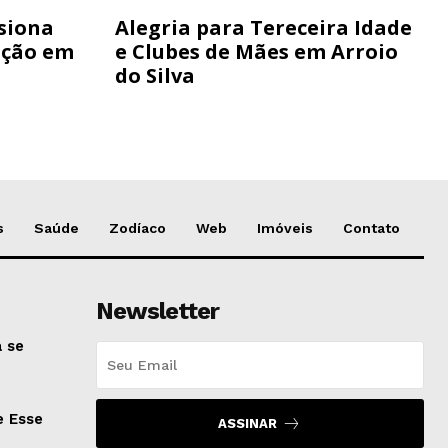
siona
Alegria para Tereceira Idade
ação em
e Clubes de Mães em Arroio
do Silva
s
Saúde
Zodíaco
Web
Imóveis
Contato
Newsletter
 se
e Esse
ASSINAR