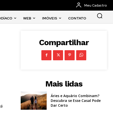
Meu Cadastro
ODÍACO
WEB
IMÓVEIS
CONTATO
Compartilhar
Mais lidas
Áries e Aquário Combinam?
Descubra se Esse Casal Pode
Dar Certo
té