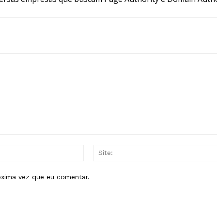
E-
mail:*
óxima vez que eu comentar.