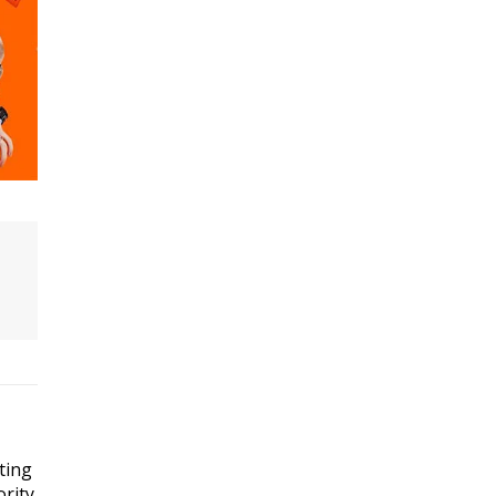
ting
rity.