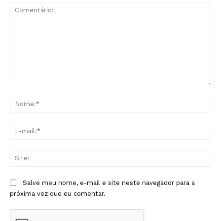
Comentário:
No
E-
mai
Sit
Salve meu nome, e-mail e site neste navegador para a
próxima vez que eu comentar.