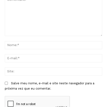
Comentário:
No
E-
mai
Sit
Salve meu nome, e-mail e site neste navegador para a
próxima vez que eu comentar.