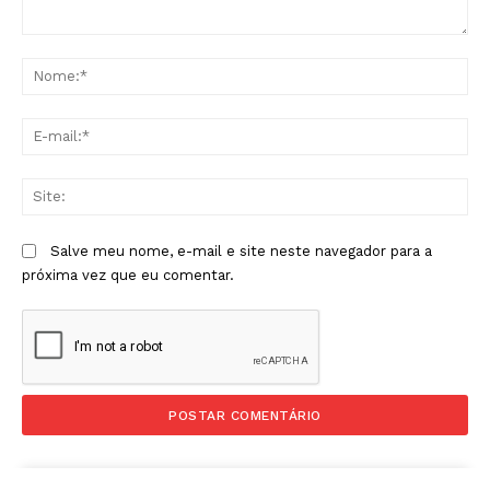
Comentário:
No
E-
mai
Sit
Salve meu nome, e-mail e site neste navegador para a
próxima vez que eu comentar.