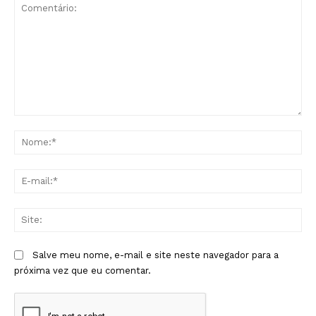
Comentário:
No
E-
mai
Sit
Salve meu nome, e-mail e site neste navegador para a
próxima vez que eu comentar.