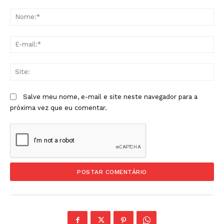
Comentário:
No
E-
mai
Sit
Salve meu nome, e-mail e site neste navegador para a
próxima vez que eu comentar.