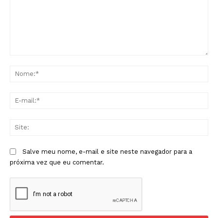
Comentário:
No
E-
mai
Sit
Salve meu nome, e-mail e site neste navegador para a
próxima vez que eu comentar.