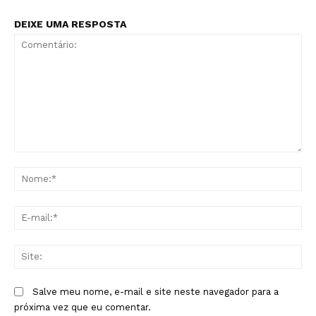
DEIXE UMA RESPOSTA
Comentário:
No
E-
mai
Sit
Salve meu nome, e-mail e site neste navegador para a
próxima vez que eu comentar.