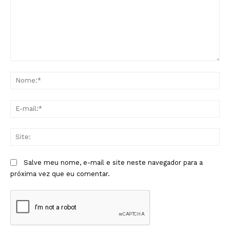
Comentário:
No
E-
mai
Sit
Salve meu nome, e-mail e site neste navegador para a
próxima vez que eu comentar.