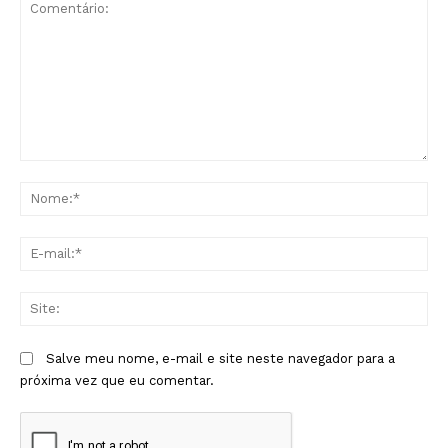
Comentário:
No
E-
mai
Sit
Salve meu nome, e-mail e site neste navegador para a
próxima vez que eu comentar.