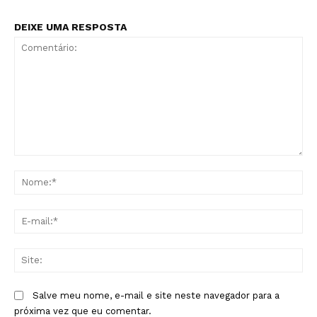
DEIXE UMA RESPOSTA
Comentário:
No
E-
mai
Sit
Salve meu nome, e-mail e site neste navegador para a
próxima vez que eu comentar.