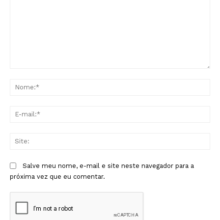
Comentário:
No
E-
mai
Sit
Salve meu nome, e-mail e site neste navegador para a
próxima vez que eu comentar.