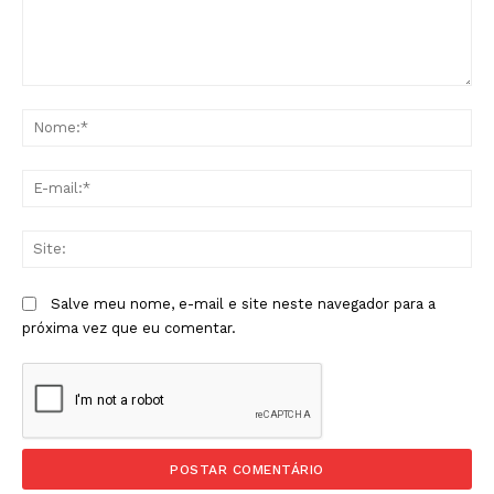
Comentário:
No
E-
mai
Sit
Salve meu nome, e-mail e site neste navegador para a
próxima vez que eu comentar.