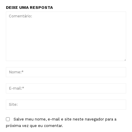
DEIXE UMA RESPOSTA
Comentário:
No
E-
mai
Sit
Salve meu nome, e-mail e site neste navegador para a
próxima vez que eu comentar.