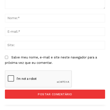
Comentário:
No
E-
mai
Sit
Salve meu nome, e-mail e site neste navegador para a
próxima vez que eu comentar.