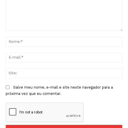
Comentário:
No
E-
mai
Sit
Salve meu nome, e-mail e site neste navegador para a
próxima vez que eu comentar.