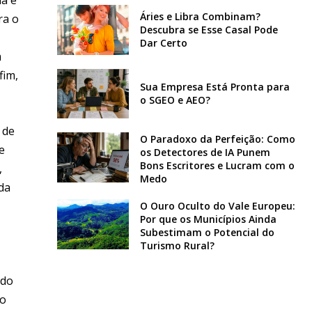
Áries e Libra Combinam?
ra o
Descubra se Esse Casal Pode
Dar Certo
m
fim,
Sua Empresa Está Pronta para
o SGEO e AEO?
 de
O Paradoxo da Perfeição: Como
e
os Detectores de IA Punem
Bons Escritores e Lucram com o
,
Medo
da
O Ouro Oculto do Vale Europeu:
Por que os Municípios Ainda
Subestimam o Potencial do
Turismo Rural?
 do
to