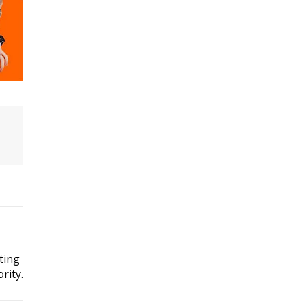
ting
rity.