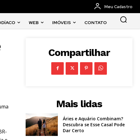
Meu Cadastro
ODÍACO
WEB
IMÓVEIS
CONTATO
e
Compartilhar
Mais lidas
 uma
Áries e Aquário Combinam?
Descubra se Esse Casal Pode
Dar Certo
BR-
ia e