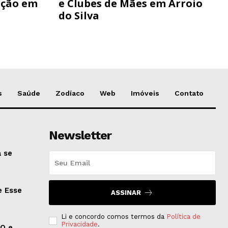
ação em
e Clubes de Mães em Arroio
do Silva
s
Saúde
Zodíaco
Web
Imóveis
Contato
Newsletter
 se
e Esse
ASSINAR
Li e concordo comos termos da
Política de
Privacidade
.
EO e