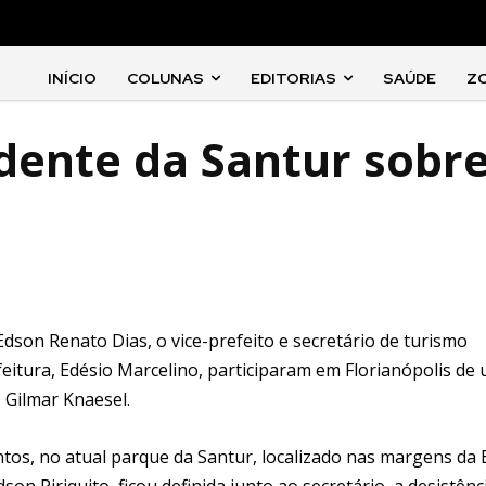
INÍCIO
COLUNAS
EDITORIAS
SAÚDE
Z
dente da Santur sobr
Edson Renato Dias, o vice-prefeito e secretário de turismo
eitura, Edésio Marcelino, participaram em Florianópolis de
, Gilmar Knaesel.
tos, no atual parque da Santur, localizado nas margens da 
n Piriquito, ficou definida junto ao secretário, a desistênc