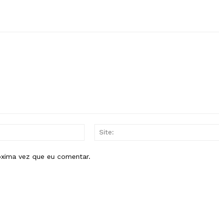
E-
mail:*
óxima vez que eu comentar.