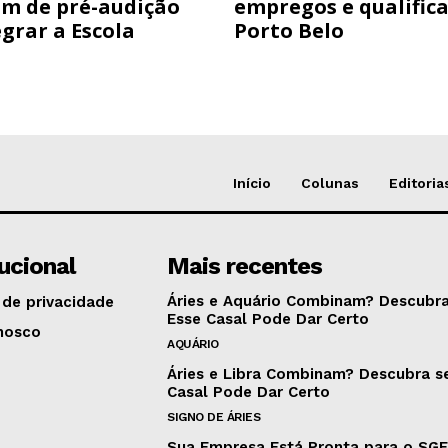
am de pré-audição
empregos e qualific
grar a Escola
Porto Belo
Início
Colunas
Editoria
tucional
Mais recentes
Áries e Aquário Combinam? Descubra
 de privacidade
Esse Casal Pode Dar Certo
nosco
AQUÁRIO
Áries e Libra Combinam? Descubra s
Casal Pode Dar Certo
SIGNO DE ÁRIES
Sua Empresa Está Pronta para o SG