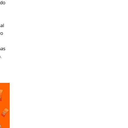
ado
al
ro
mas
.