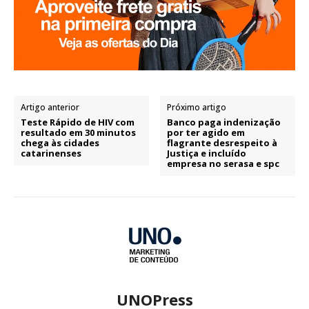
Artigo anterior
Próximo artigo
Teste Rápido de HIV com
Banco paga indenização
resultado em 30 minutos
por ter agido em
chega às cidades
flagrante desrespeito à
catarinenses
Justiça e incluído
empresa no serasa e spc
UNOPress