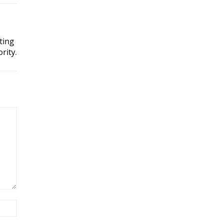
ting
rity.
Site: