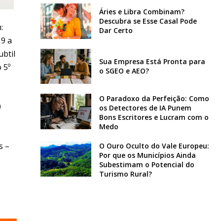
Áries e Libra Combinam?
Descubra se Esse Casal Pode
:
Dar Certo
 9 a
ubtil
Sua Empresa Está Pronta para
 5º
o SGEO e AEO?
O Paradoxo da Perfeição: Como
0
os Detectores de IA Punem
Bons Escritores e Lucram com o
Medo
s –
O Ouro Oculto do Vale Europeu:
Por que os Municípios Ainda
Subestimam o Potencial do
Turismo Rural?