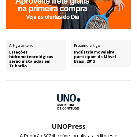
Artigo anterior
Próximo artigo
Estações
Indústria moveleira
hidrometeorológicas
participam da Móvel
serão instaladas em
Brasil 2013
Tubarão
UNOPress
A Redação SC24h reúne jornalistas, editores e