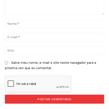
Comentário:
No
E-
mai
Sit
Salve meu nome, e-mail e site neste navegador para a
próxima vez que eu comentar.