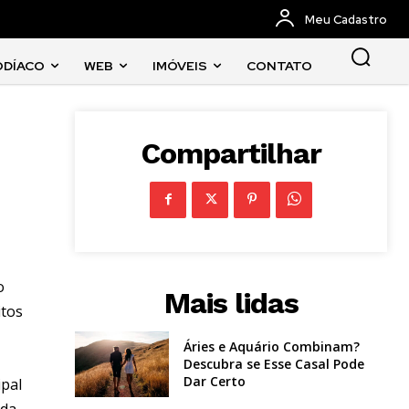
Meu Cadastro
ODÍACO
WEB
IMÓVEIS
CONTATO
Compartilhar
o
Mais lidas
itos
Áries e Aquário Combinam?
Descubra se Esse Casal Pode
Dar Certo
ipal
da.