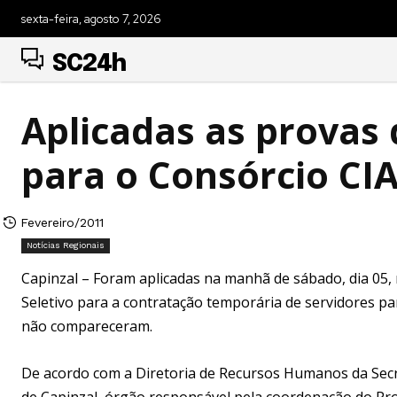
sexta-feira, agosto 7, 2026
SC24h
Aplicadas as provas 
para o Consórcio CI
Fevereiro/2011
Notícias Regionais
Capinzal – Foram aplicadas na manhã de sábado, dia 05, 
Seletivo para a contratação temporária de servidores par
não compareceram.
De acordo com a Diretoria de Recursos Humanos da Secr
de Capinzal, órgão responsável pela coordenação do Proc