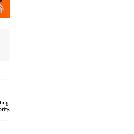
s
ting
rity.