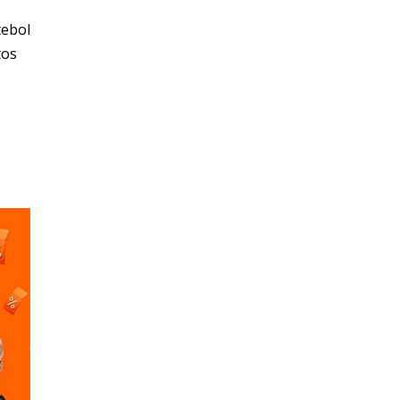
tebol
tos