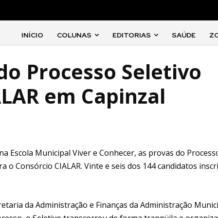
INÍCIO
COLUNAS
EDITORIAS
SAÚDE
Z
do Processo Seletivo
ALAR em Capinzal
na Escola Municipal Viver e Conhecer, as provas do Process
a o Consórcio CIALAR. Vinte e seis dos 144 candidatos inscr
etaria da Administração e Finanças da Administração Munic
esso, o Seletivo transcorreu de forma tranqüila e organiza