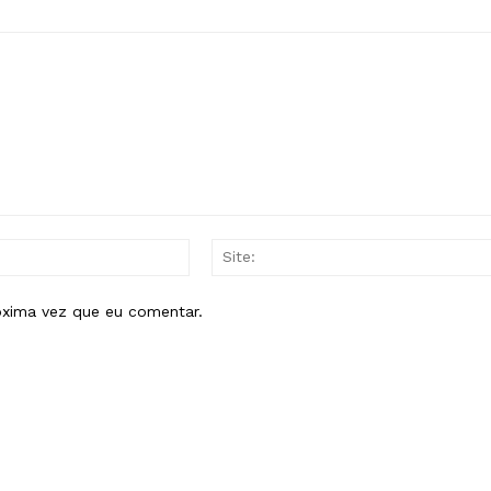
E-
mail:*
óxima vez que eu comentar.